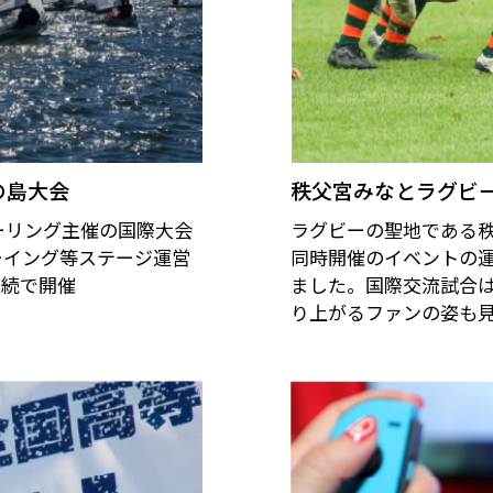
の島大会
秩父宮みなとラグビ
ーリング主催の国際大会
ラグビーの聖地である
ーイング等ステージ運営
同時開催のイベントの
連続で開催
ました。国際交流試合は
り上がるファンの姿も