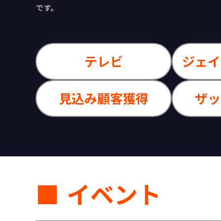
です。
テレビ
ジェイ
見込み顧客獲得
ザッ
イベント